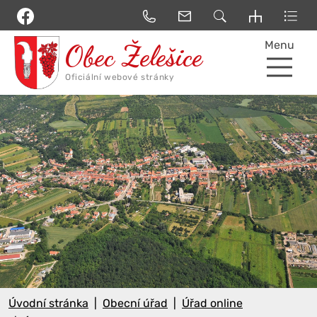
Menu
Úvodní stránka
Obecní úřad
Úřad online