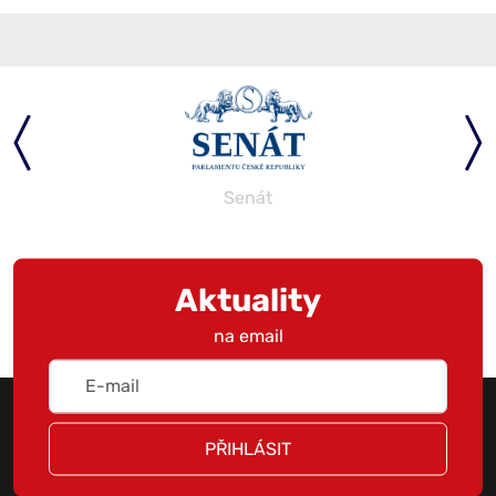
Senát
Aktuality
na email
PŘIHLÁSIT