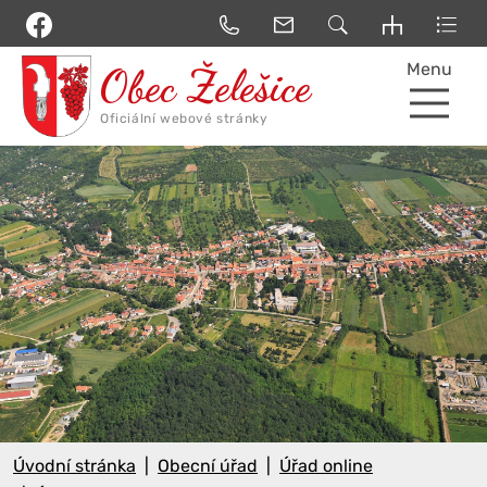
Menu
Úvodní stránka
Obecní úřad
Úřad online