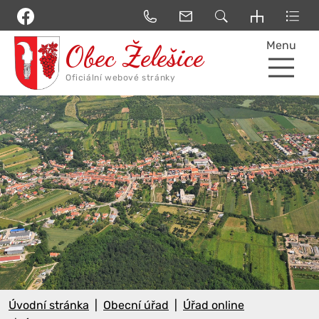
Menu
Úvodní stránka
Obecní úřad
Úřad online