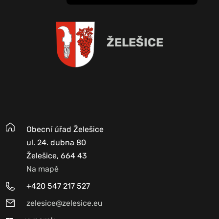
ŽELEŠICE
Obecní úřad Želešice
ul. 24. dubna 80
Želešice, 664 43
Na mapě
+420 547 217 527
zelesice@zelesice.eu