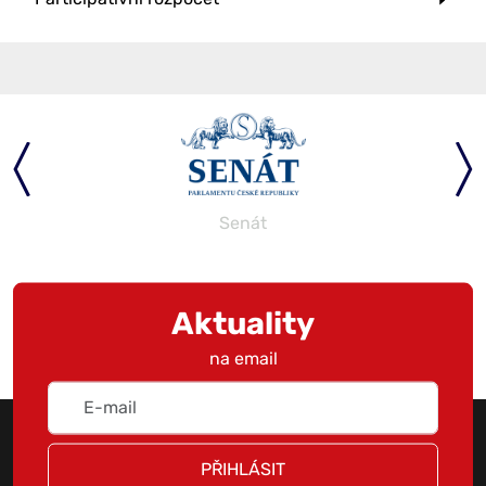
Senát
Aktuality
na email
PŘIHLÁSIT