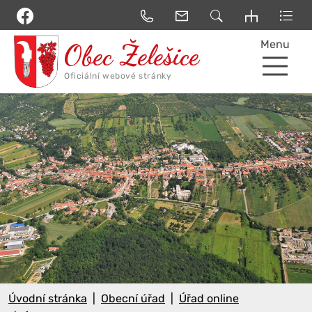
Menu
Úvodní stránka
Obecní úřad
Úřad online