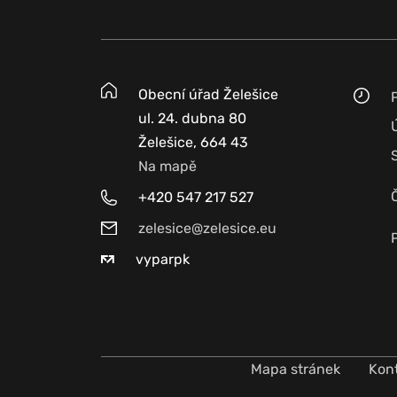
Obecní úřad Želešice
ul. 24. dubna 80
Želešice, 664 43
Na mapě
+420 547 217 527
zelesice@zelesice.eu
vyparpk
Mapa stránek
Kon