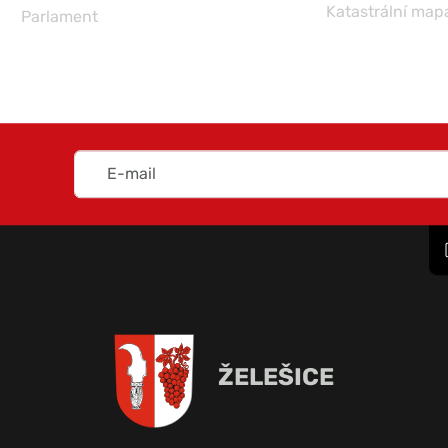
Katastrální map
Parlament
ŽELEŠICE