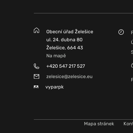
Obecní úřad Želešice
ul. 24. dubna 80
Želešice, 664 43
Na mapě
+420 547 217 527
zelesice@zelesice.eu
vyparpk
Mapa stránek
Kon