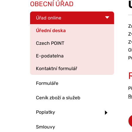
OBECNÍ ÚŘAD
Úřad online
Z
Úřední deska
Z
Z
Czech POINT
O
E-podatelna
P
Kontaktní formulář
Formuláře
P
R
Ceník zboží a služeb
Poplatky
Smlouvy