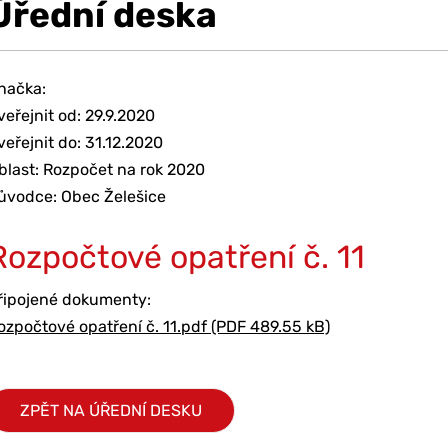
Úřední deska
načka:
veřejnit od: 29.9.2020
veřejnit do: 31.12.2020
blast: Rozpočet na rok 2020
ůvodce: Obec Želešice
Rozpočtové opatření č. 11
řipojené dokumenty:
ozpočtové opatření č. 11.pdf (PDF 489.55 kB)
ZPĚT NA ÚŘEDNÍ DESKU