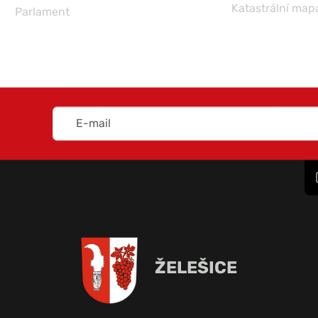
Katastrální map
Parlament
ŽELEŠICE