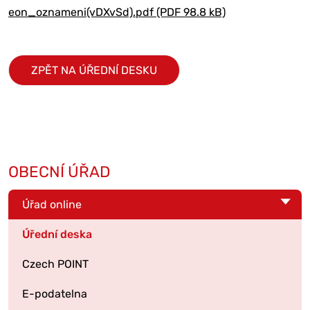
eon_oznameni(vDXvSd).pdf (PDF 98.8 kB)
ZPĚT NA ÚŘEDNÍ DESKU
OBECNÍ ÚŘAD
Úřad online
Úřední deska
Czech POINT
E-podatelna