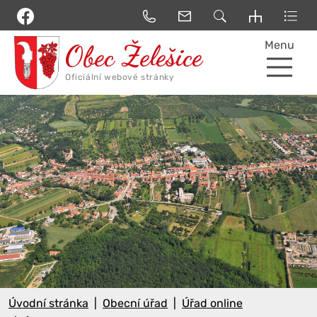
Menu
Úvodní stránka
Obecní úřad
Úřad online