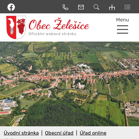
Menu
Úvodní stránka
Obecní úřad
Úřad online