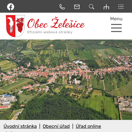
Menu
Úvodní stránka
Obecní úřad
Úřad online