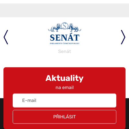
Senát
Aktuality
na email
PŘIHLÁSIT