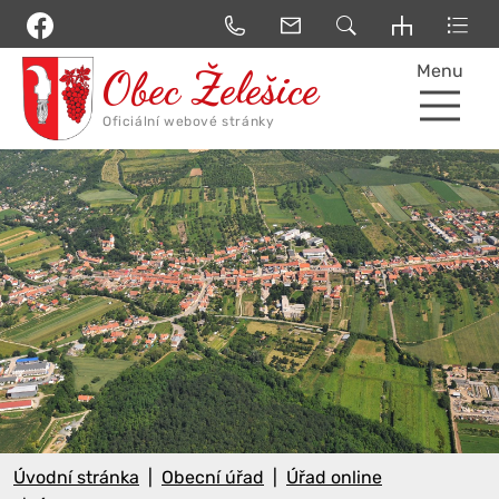
Menu
Úvodní stránka
Obecní úřad
Úřad online