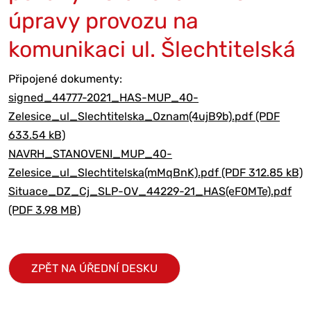
úpravy provozu na
komunikaci ul. Šlechtitelská
Připojené dokumenty:
signed_44777-2021_HAS-MUP_40-
Zelesice_ul_Slechtitelska_Oznam(4ujB9b).pdf (PDF
633.54 kB)
NAVRH_STANOVENI_MUP_40-
Zelesice_ul_Slechtitelska(mMqBnK).pdf (PDF 312.85 kB)
Situace_DZ_Cj_SLP-OV_44229-21_HAS(eF0MTe).pdf
(PDF 3.98 MB)
ZPĚT NA ÚŘEDNÍ DESKU