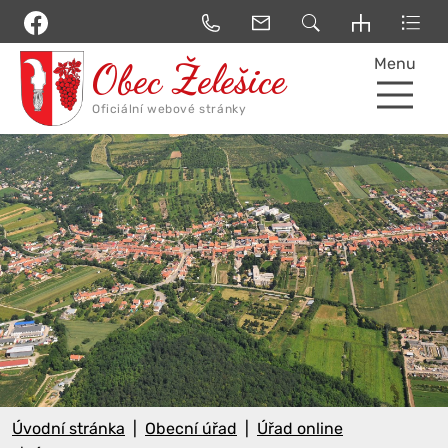
Menu
Úvodní stránka
Obecní úřad
Úřad online