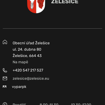
ŽELEŠICE
Obecní úřad Želešice
ul. 24. dubna 80
Želešice, 664 43
Na mapě
+420 547 217 527
zelesice@zelesice.eu
vyparpk
Pondělí
8.00–11.30
12.30–17.00