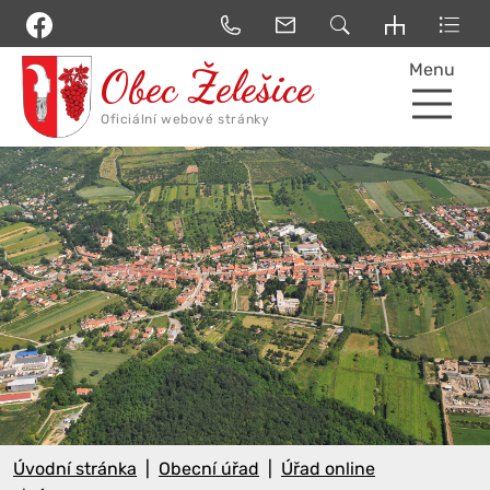
Menu
Úvodní stránka
Obecní úřad
Úřad online