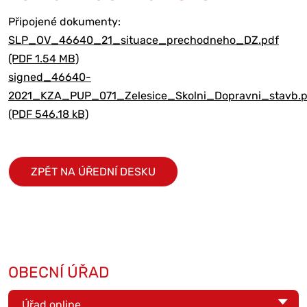
Připojené dokumenty:
SLP_OV_46640_21_situace_prechodneho_DZ.pdf
(PDF 1.54 MB)
signed_46640-
2021_KZA_PUP_071_Zelesice_Skolni_Dopravni_stavb.p
(PDF 546.18 kB)
ZPĚT NA ÚŘEDNÍ DESKU
OBECNÍ ÚŘAD
Úřad online