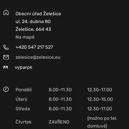
Obecní úřad Želešice
ul. 24. dubna 80
Želešice, 664 43
Na mapě
+420 547 217 527
zelesice@zelesice.eu
vyparpk
Pondělí
8.00–11.30
12.30–17.00
Úterý
8.00–11.30
12.30–15.00
Středa
8.00–11.30
12.30–17.00
(možno po tel.
Čtvrtek
ZAVŘENO
domluvě)