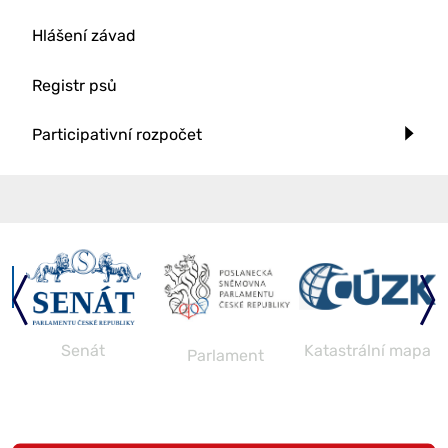
Hlášení závad
Registr psů
Participativní rozpočet
aj
Senát
Katastrální mapa
Parlament