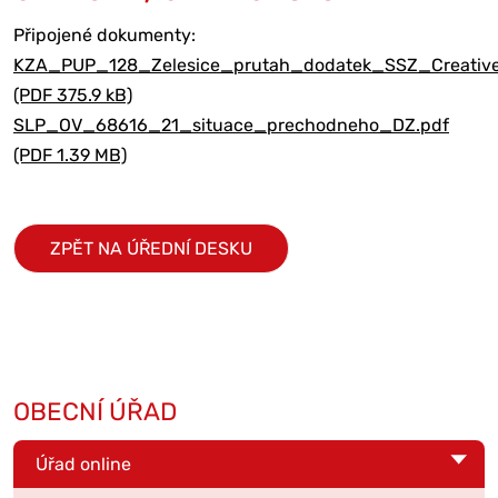
Připojené dokumenty:
KZA_PUP_128_Zelesice_prutah_dodatek_SSZ_Creativ
(PDF 375.9 kB)
SLP_OV_68616_21_situace_prechodneho_DZ.pdf
(PDF 1.39 MB)
ZPĚT NA ÚŘEDNÍ DESKU
OBECNÍ ÚŘAD
Úřad online