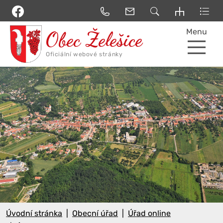
Menu
Úvodní stránka
Obecní úřad
Úřad online