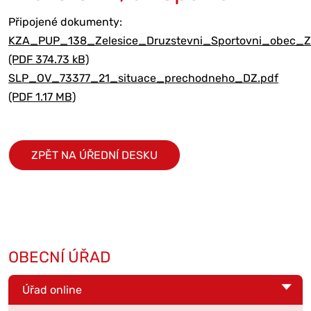
Připojené dokumenty:
KZA_PUP_138_Zelesice_Druzstevni_Sportovni_obec_
(PDF 374.73 kB)
SLP_OV_73377_21_situace_prechodneho_DZ.pdf
(PDF 1.17 MB)
ZPĚT NA ÚŘEDNÍ DESKU
OBECNÍ ÚŘAD
Úřad online