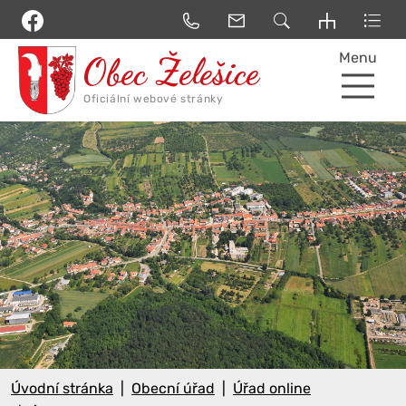
Menu
Úvodní stránka
Obecní úřad
Úřad online