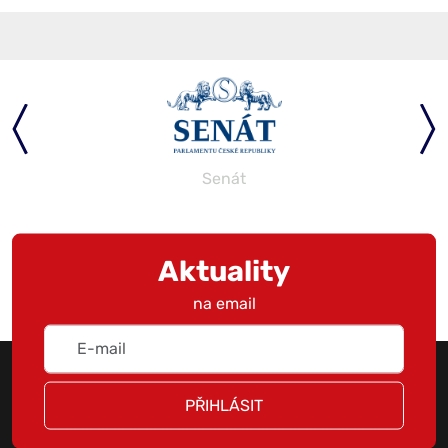
Senát
Aktuality
na email
PŘIHLÁSIT