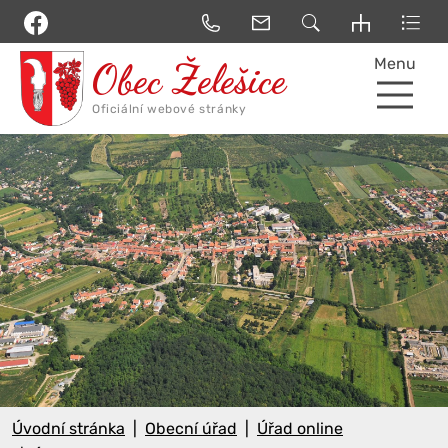
Menu
Úvodní stránka
Obecní úřad
Úřad online