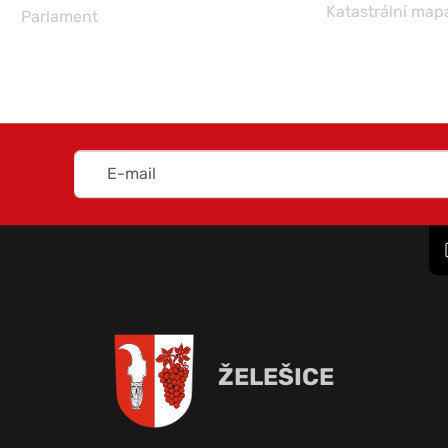
Katastrální map
Parlament
ŽELEŠICE