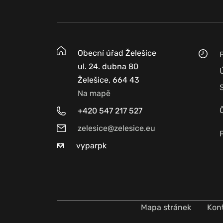
Obecní úřad Želešice
ul. 24. dubna 80
Želešice, 664 43
Na mapě
+420 547 217 527
zelesice@zelesice.eu
vyparpk
Mapa stránek
Kon