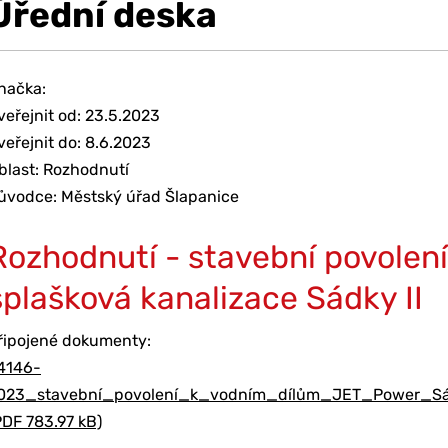
Úřední deska
načka:
veřejnit od: 23.5.2023
veřejnit do: 8.6.2023
blast: Rozhodnutí
ůvodce: Městský úřad Šlapanice
Rozhodnutí - stavební povolení
splašková kanalizace Sádky II
řipojené dokumenty:
4146-
023_stavební_povolení_k_vodním_dílům_JET_Power_Sádk
PDF 783.97 kB)