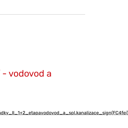
 - vodovod a
y_II_1+2_etapavodovod_a_spl.kanalizace_sign(FC4fei)