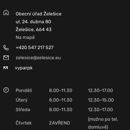
Obecní úřad Želešice
ul. 24. dubna 80
Želešice, 664 43
Na mapě
+420 547 217 527
zelesice@zelesice.eu
vyparpk
Pondělí
8.00–11.30
12.30–17.00
Úterý
8.00–11.30
12.30–15.00
Středa
8.00–11.30
12.30–17.00
(možno po tel.
Čtvrtek
ZAVŘENO
domluvě)