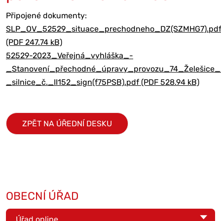
Připojené dokumenty:
SLP_OV_52529_situace_prechodneho_DZ(SZMHG7).pd
(PDF 247.74 kB)
52529-2023_Veřejná_vyhláška_-
_Stanovení_přechodné_úpravy_provozu_74_Želešice_
_silnice_č._II152_sign(f75PSB).pdf (PDF 528.94 kB)
ZPĚT NA ÚŘEDNÍ DESKU
OBECNÍ ÚŘAD
Úřad online