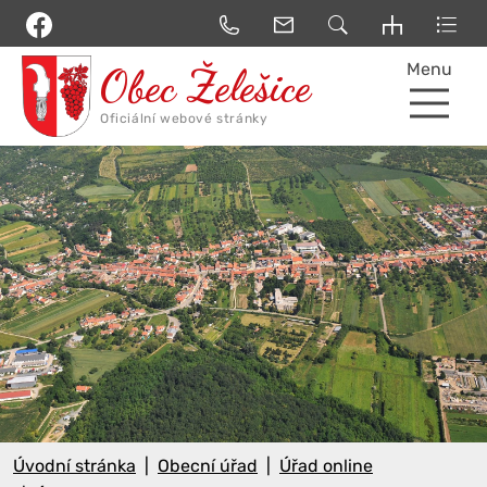
Menu
Úvodní stránka
Obecní úřad
Úřad online