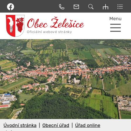
Menu
Úvodní stránka
Obecní úřad
Úřad online