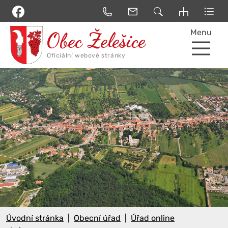
Menu
Úvodní stránka
Obecní úřad
Úřad online