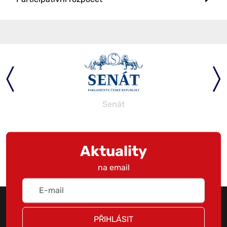
Senát
Aktuality
na email
PŘIHLÁSIT