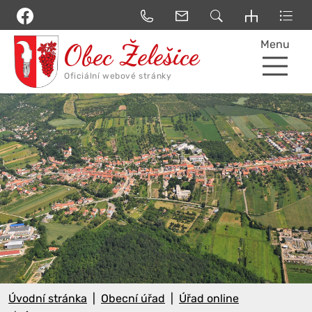
Menu
Úvodní stránka
Obecní úřad
Úřad online