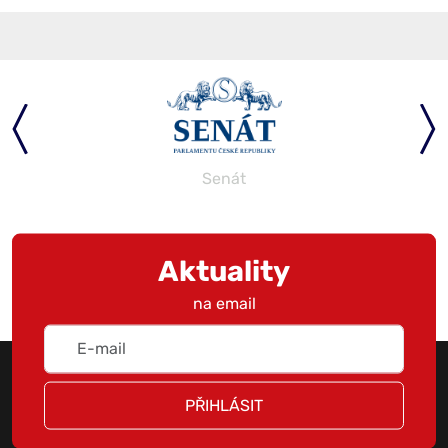
Senát
Aktuality
na email
PŘIHLÁSIT