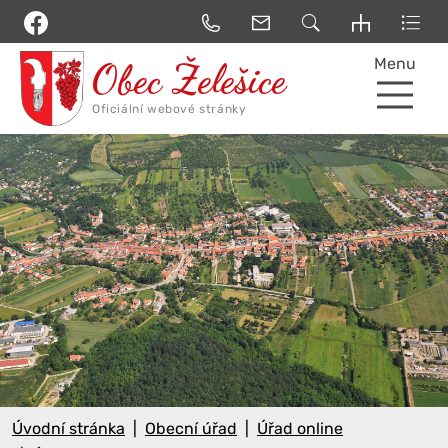
Menu
Úvodní stránka
Obecní úřad
Úřad online