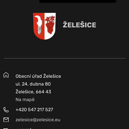
ŽELEŠICE
Obecní úřad Želešice
ul. 24. dubna 80
Želešice, 664 43
Na mapě
+420 547 217 527
zelesice@zelesice.eu