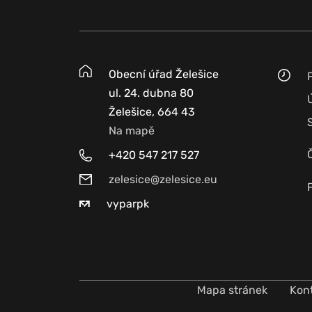
Obecní úřad Želešice
ul. 24. dubna 80
Želešice, 664 43
Na mapě
+420 547 217 527
zelesice@zelesice.eu
vyparpk
Mapa stránek
Kon