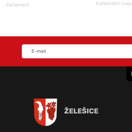
Katastrální map
Parlament
ŽELEŠICE