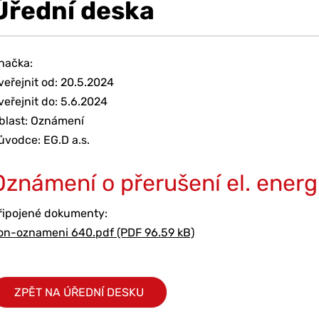
Úřední deska
načka:
veřejnit od: 20.5.2024
veřejnit do: 5.6.2024
blast: Oznámení
ůvodce: EG.D a.s.
Oznámení o přerušení el. energ
řipojené dokumenty:
on-oznameni 640.pdf (PDF 96.59 kB)
ZPĚT NA ÚŘEDNÍ DESKU