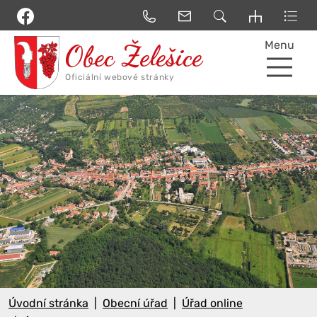
Menu
Úvodní stránka
Obecní úřad
Úřad online