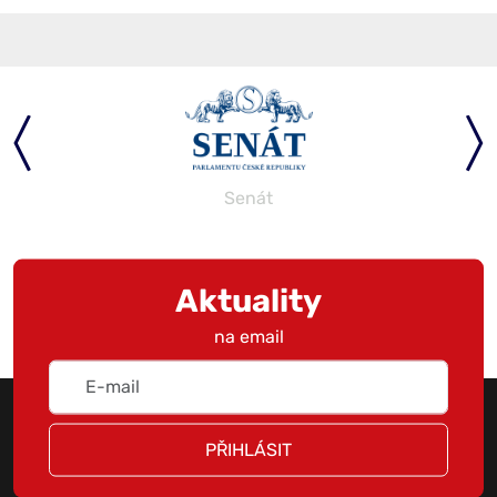
Senát
Aktuality
na email
PŘIHLÁSIT