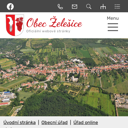
Menu
Úvodní stránka
Obecní úřad
Úřad online