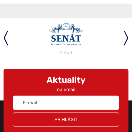
Senát
Aktuality
na email
PŘIHLÁSIT