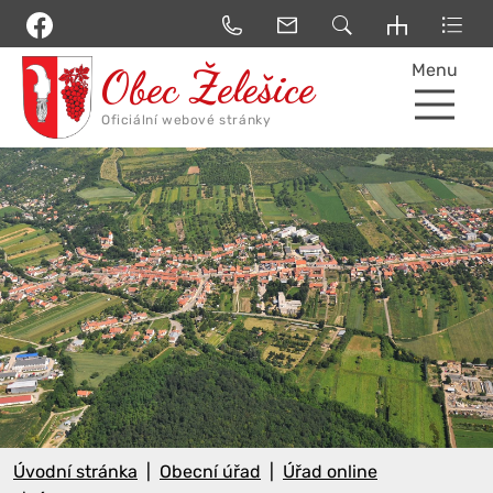
Menu
Úvodní stránka
Obecní úřad
Úřad online