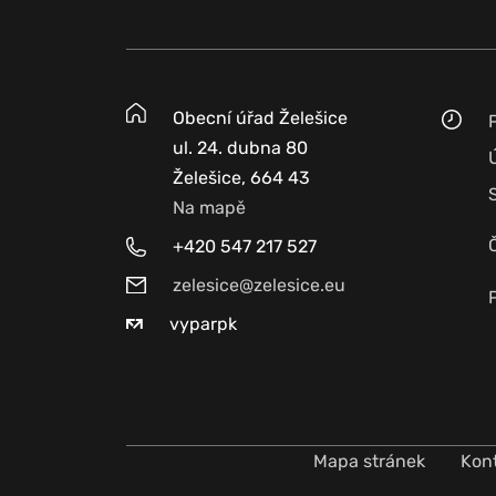
Obecní úřad Želešice
ul. 24. dubna 80
Želešice, 664 43
Na mapě
+420 547 217 527
zelesice@zelesice.eu
vyparpk
Mapa stránek
Kon