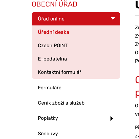
OBECNÍ ÚŘAD
Úřad online
Z
Úřední deska
Z
Z
Czech POINT
O
E-podatelna
P
Kontaktní formulář
Formuláře
Ceník zboží a služeb
O
v
Poplatky
P
Smlouvy
z