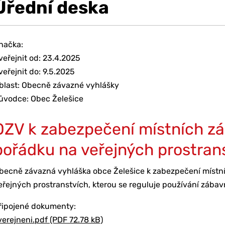
Úřední deska
načka:
veřejnit od: 23.4.2025
veřejnit do: 9.5.2025
blast: Obecně závazné vyhlášky
ůvodce: Obec Želešice
OZV k zabezpečení místních zál
pořádku na veřejných prostran
becně závazná vyhláška obce Želešice k zabezpečení místní
eřejných prostranstvích, kterou se reguluje používání zábav
řipojené dokumenty:
verejneni.pdf (PDF 72.78 kB)