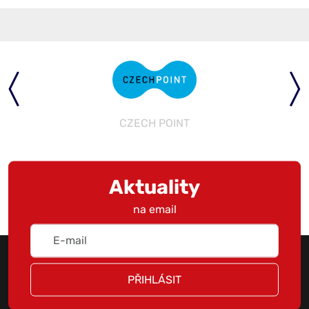
CZECH POINT
Aktuality
na email
PŘIHLÁSIT