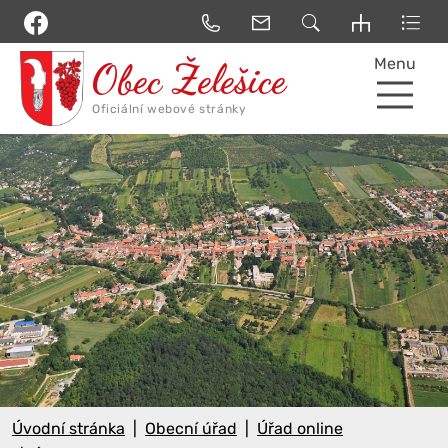
Menu
Úvodní stránka
Obecní úřad
Úřad online