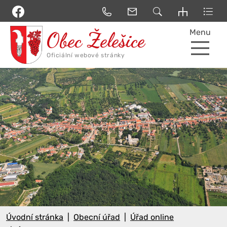
Menu
Úvodní stránka
Obecní úřad
Úřad online