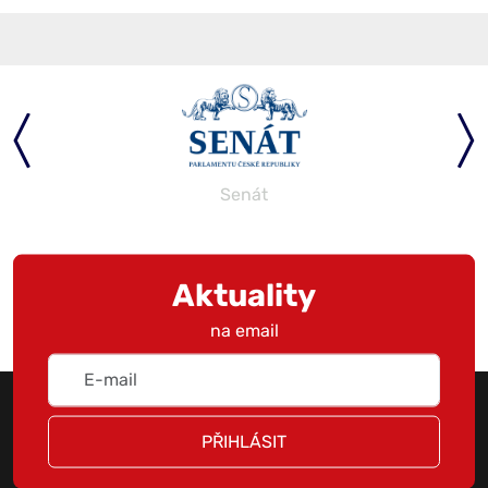
Senát
Aktuality
na email
PŘIHLÁSIT