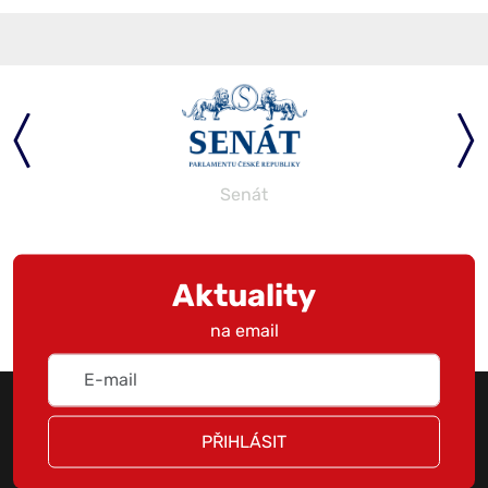
Senát
Aktuality
na email
PŘIHLÁSIT