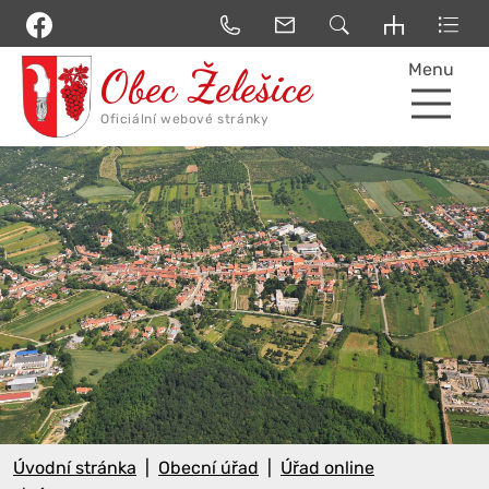
Menu
Úvodní stránka
Obecní úřad
Úřad online