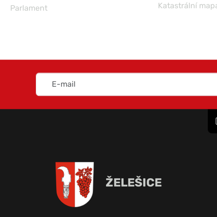
Katastrální map
Parlament
ŽELEŠICE