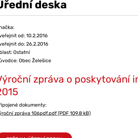
Úřední deska
načka:
veřejnit od: 10.2.2016
veřejnit do: 26.2.2016
blast: Ostatní
ůvodce: Obec Želešice
Výroční zpráva o poskytování i
2015
řipojené dokumenty:
ýroční zpráva 106pdf.pdf (PDF 109.8 kB)