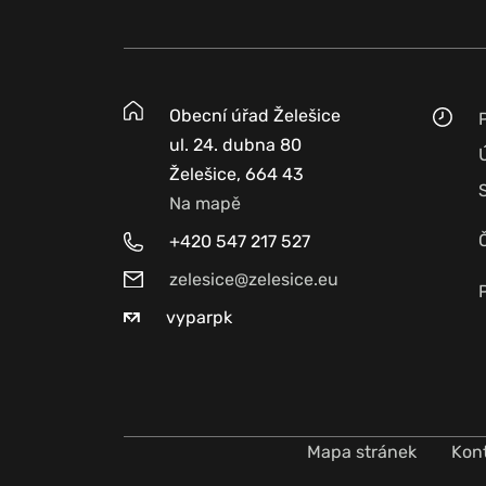
Obecní úřad Želešice
ul. 24. dubna 80
Želešice, 664 43
Na mapě
+420 547 217 527
zelesice@zelesice.eu
vyparpk
Mapa stránek
Kon