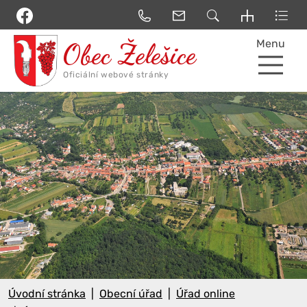
Menu
Úvodní stránka
Obecní úřad
Úřad online