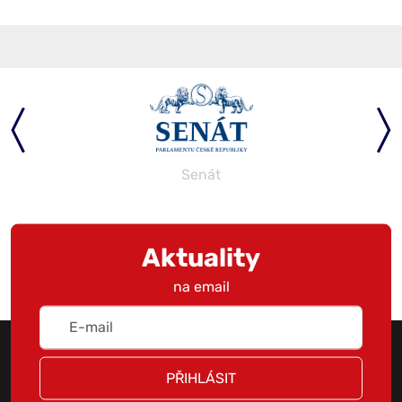
Senát
Aktuality
na email
PŘIHLÁSIT