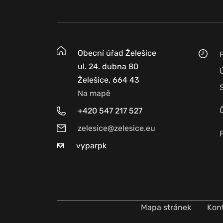
Obecní úřad Želešice
ul. 24. dubna 80
Želešice, 664 43
Na mapě
+420 547 217 527
zelesice@zelesice.eu
vyparpk
Mapa stránek
Kon