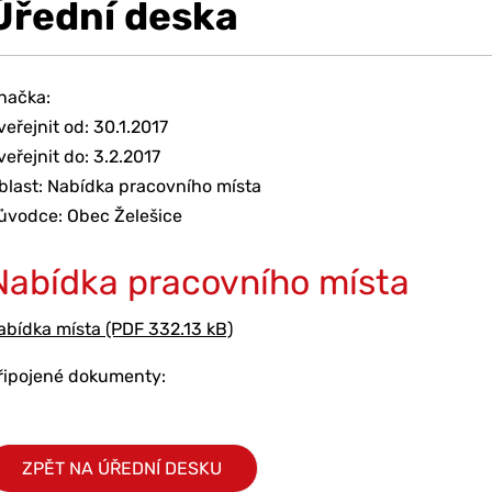
Úřední deska
načka:
veřejnit od: 30.1.2017
veřejnit do: 3.2.2017
blast: Nabídka pracovního místa
ůvodce: Obec Želešice
Nabídka pracovního místa
abídka místa (PDF 332.13 kB)
řipojené dokumenty:
ZPĚT NA ÚŘEDNÍ DESKU