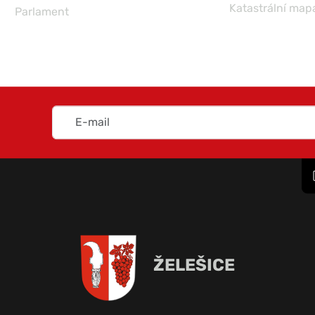
Katastrální map
Parlament
ŽELEŠICE