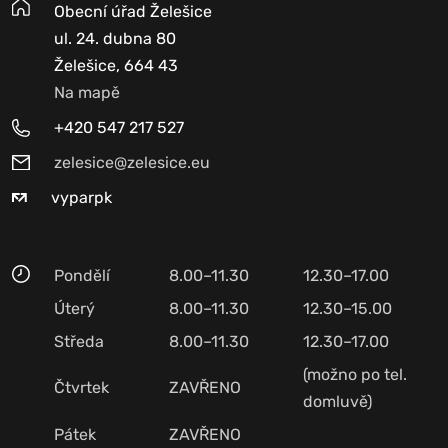
Obecní úřad Želešice
ul. 24. dubna 80
Želešice, 664 43
Na mapě
+420 547 217 527
zelesice@zelesice.eu
vyparpk
Pondělí
8.00–11.30
12.30–17.00
Úterý
8.00–11.30
12.30–15.00
Středa
8.00–11.30
12.30–17.00
(možno po tel.
Čtvrtek
ZAVŘENO
domluvě)
Pátek
ZAVŘENO