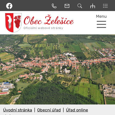
Menu
Úvodní stránka
Obecní úřad
Úřad online