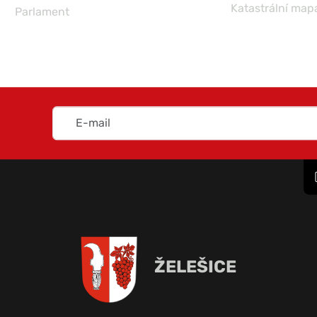
Katastrální map
Parlament
ŽELEŠICE