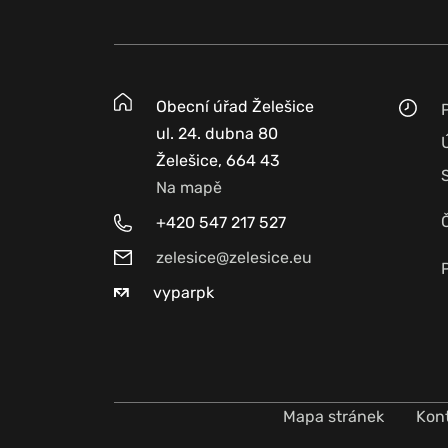
Obecní úřad Želešice
ul. 24. dubna 80
Želešice, 664 43
Na mapě
+420 547 217 527
zelesice@zelesice.eu
vyparpk
Mapa stránek
Kon