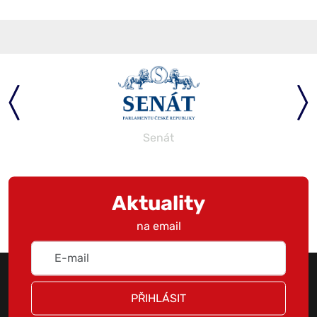
Senát
Aktuality
na email
PŘIHLÁSIT