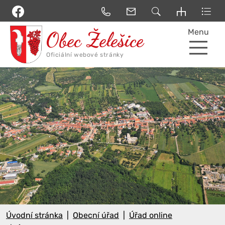
Menu
Úvodní stránka
Obecní úřad
Úřad online