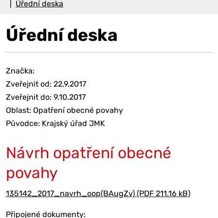
Úřední deska
Úřední deska
Značka:
Zveřejnit od: 22.9.2017
Zveřejnit do: 9.10.2017
Oblast: Opatření obecné povahy
Původce: Krajský úřad JMK
Návrh opatření obecné
povahy
135142_2017_navrh_oop(BAugZv) (PDF 211.16 kB)
Připojené dokumenty: