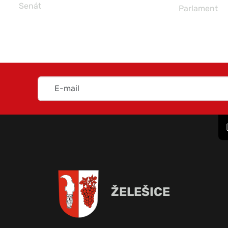
Senát
Parlament
ŽELEŠICE