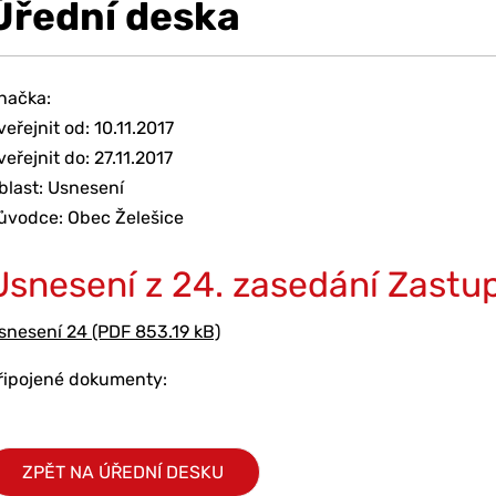
Úřední deska
načka:
veřejnit od: 10.11.2017
veřejnit do: 27.11.2017
blast: Usnesení
ůvodce: Obec Želešice
Usnesení z 24. zasedání Zastup
snesení 24 (PDF 853.19 kB)
řipojené dokumenty:
ZPĚT NA ÚŘEDNÍ DESKU