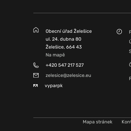
Obecní úřad Želešice
ul. 24. dubna 80
Želešice, 664 43
Na mapě
+420 547 217 527
zelesice@zelesice.eu
vyparpk
Mapa stránek
Kon