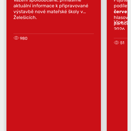
aktuální informace k připravované
podílet
výstavbě nové mateřské školy v
červen
Želešicích.
hlasova
Více in
partici
2026.
980
51