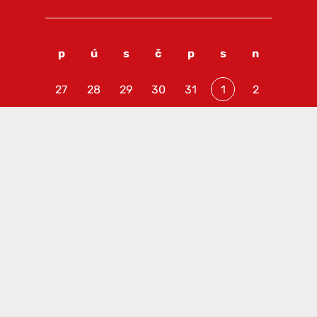
p
ú
s
č
p
s
n
27
28
29
30
31
1
2
3
4
5
6
7
8
9
10
11
12
13
14
15
16
17
18
19
20
21
22
23
24
25
26
27
28
29
30
31
1
2
3
4
5
6