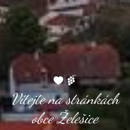
Vítejte na stránkách
obce Želešice