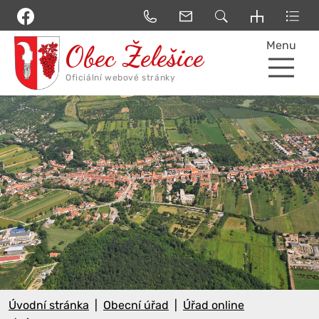
Menu
Úvodní stránka
Obecní úřad
Úřad online