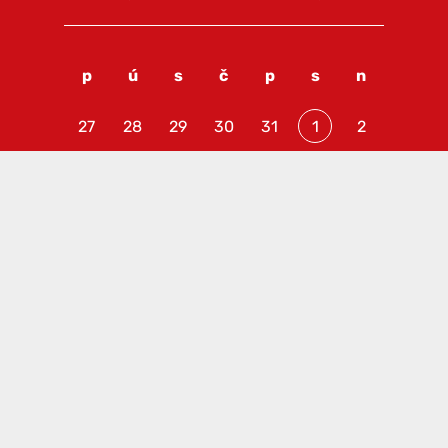
p
ú
s
č
p
s
n
27
28
29
30
31
1
2
3
4
5
6
7
8
9
10
11
12
13
14
15
16
17
18
19
20
21
22
23
24
25
26
27
28
29
30
31
1
2
3
4
5
6