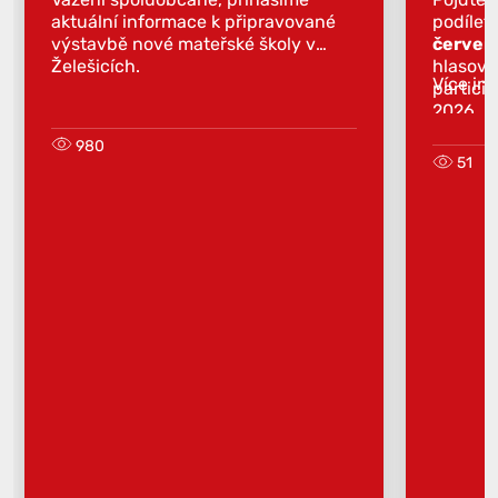
aktuální informace k připravované
podílet
výstavbě nové mateřské školy v
červen
Želešicích.
hlasova
Více in
partici
2026.
980
51