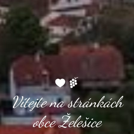
Vítejte na stránkách
obce Želešice