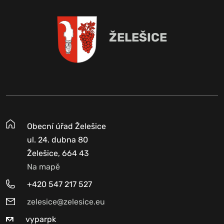
ŽELEŠICE
Obecní úřad Želešice
ul. 24. dubna 80
Želešice, 664 43
Na mapě
+420 547 217 527
zelesice@zelesice.eu
vyparpk