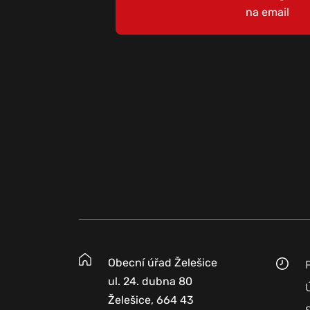
na email
Obecní úřad Želešice
ul. 24. dubna 80
Želešice, 664 43