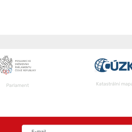
Katastrální map
Parlament