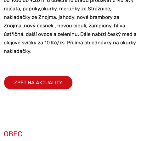
od 9:00 do 9:20 h, u obecního úřadu prodávat z Moravy
rajčata, papriky,okurky, meruňky ze Strážnice,
nakladačky ze Znojma, jahody, nové brambory ze
Znojma ,nový česnek , novou cibuli, žampiony, hlíva
ústřičná, další ovoce a zeleninu. Dále nabízí český med a
olejové svíčky za 10 Kč/ks. Přijímá objednávky na okurky
nakladačky.
ZPĚT NA AKTUALITY
OBEC