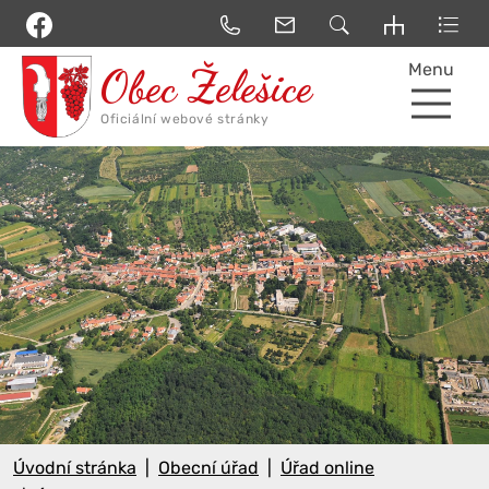
Menu
Úvodní stránka
Obecní úřad
Úřad online