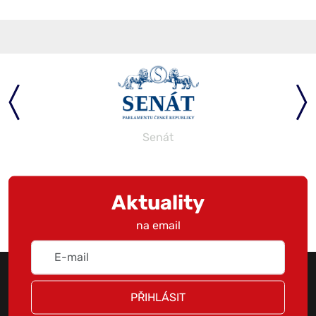
Senát
Aktuality
na email
PŘIHLÁSIT