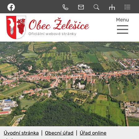
Menu
Úvodní stránka
Obecní úřad
Úřad online