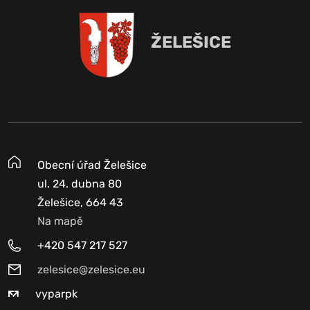
ŽELEŠICE
Obecní úřad Želešice
ul. 24. dubna 80
Želešice, 664 43
Na mapě
+420 547 217 527
zelesice@zelesice.eu
vyparpk