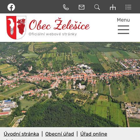
Menu
Úvodní stránka
Obecní úřad
Úřad online