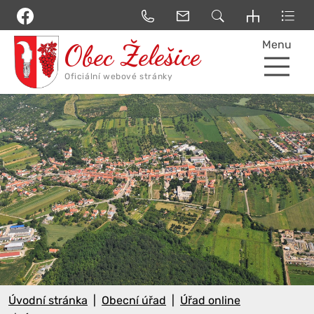
Menu
Úvodní stránka
Obecní úřad
Úřad online