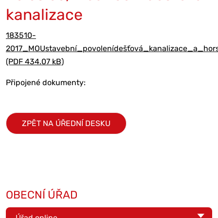
kanalizace
183510-
2017_MOUstavební_povolenídešťová_kanalizace_a_hor
(PDF 434.07 kB)
Připojené dokumenty:
ZPĚT NA ÚŘEDNÍ DESKU
OBECNÍ ÚŘAD
Úřad online