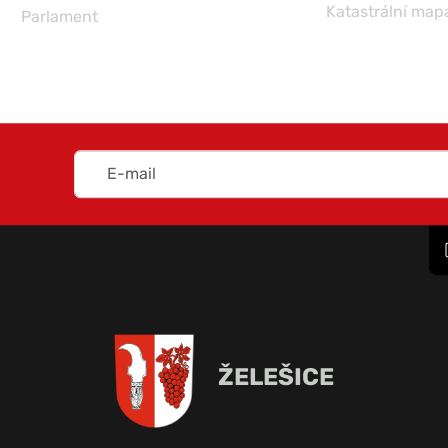
Katastrální map
Parlament
ŽELEŠICE