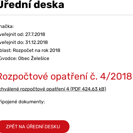
Úřední deska
načka:
veřejnit od: 27.7.2018
veřejnit do: 31.12.2018
blast: Rozpočet na rok 2018
ůvodce: Obec Želešice
Rozpočtové opatření č. 4/2018
chválené rozpočtové opatření 4 (PDF 424.63 kB)
řipojené dokumenty:
ZPĚT NA ÚŘEDNÍ DESKU