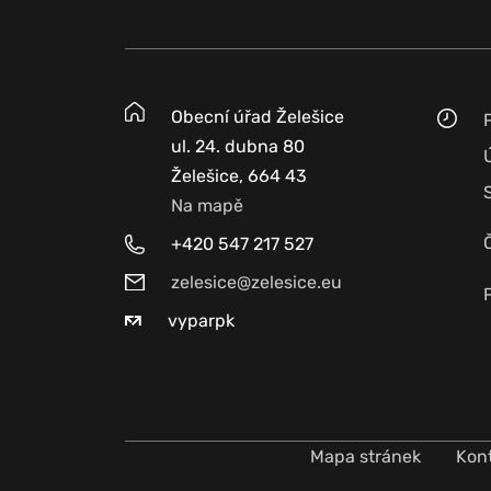
Obecní úřad Želešice
ul. 24. dubna 80
Želešice, 664 43
Na mapě
+420 547 217 527
zelesice@zelesice.eu
vyparpk
Mapa stránek
Kon