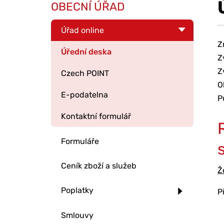
OBECNÍ ÚŘAD
Úřad online
Z
Úřední deska
Z
Z
Czech POINT
O
E-podatelna
P
Kontaktní formulář
Formuláře
Ceník zboží a služeb
Ž
Poplatky
P
Smlouvy