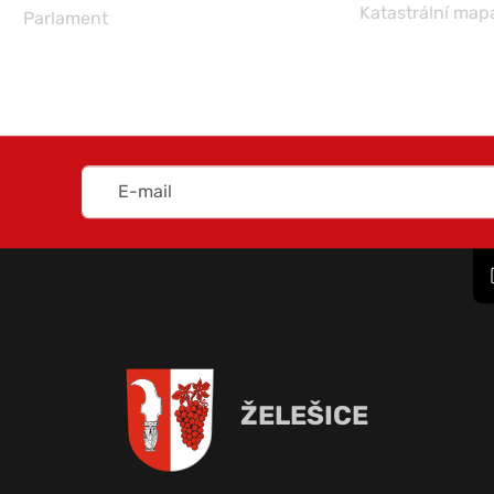
Katastrální map
Parlament
ŽELEŠICE