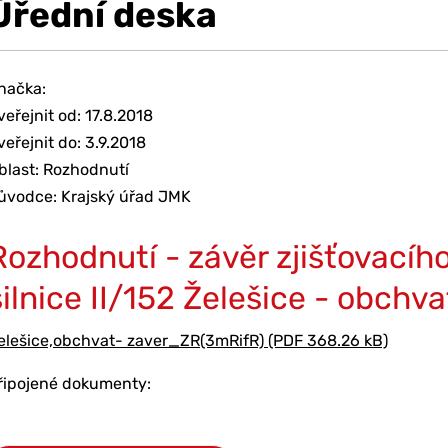
Úřední deska
načka:
veřejnit od: 17.8.2018
veřejnit do: 3.9.2018
blast: Rozhodnutí
ůvodce: Krajský úřad JMK
Rozhodnutí - závěr zjišťovacího
silnice II/152 Želešice - obchva
elešice,obchvat- zaver_ZR(3mRifR) (PDF 368.26 kB)
řipojené dokumenty: