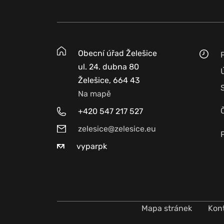
Obecní úřad Želešice
ul. 24. dubna 80
Želešice, 664 43
Na mapě
+420 547 217 527
zelesice@zelesice.eu
vyparpk
Mapa stránek
Kon