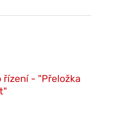
 řízení - "Přeložka
t"