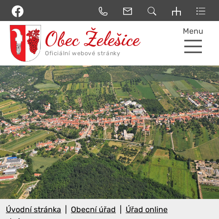
Menu
Úvodní stránka
Obecní úřad
Úřad online