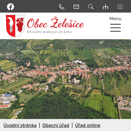
Menu
Úvodní stránka
Obecní úřad
Úřad online